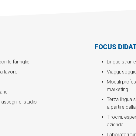
FOCUS DIDAT
con le famiglie
Lingue strani
la lavoro
Viaggi, soggio
Moduli profesio
marketing
iane
Terza lingua 
 assegni di studio
a partire dal
Tirocini, esper
aziendali
Laboratori tur