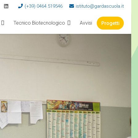
(+39) 0464.519546
istituto@gardascuola.it
Tecnico Biotecnologico
Avvisi
Progetti