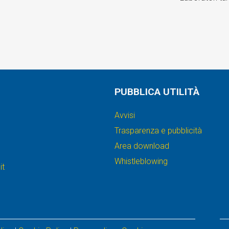
PUBBLICA UTILITÀ
Avvisi
Trasparenza e pubblicità
Area download
Whistleblowing
it